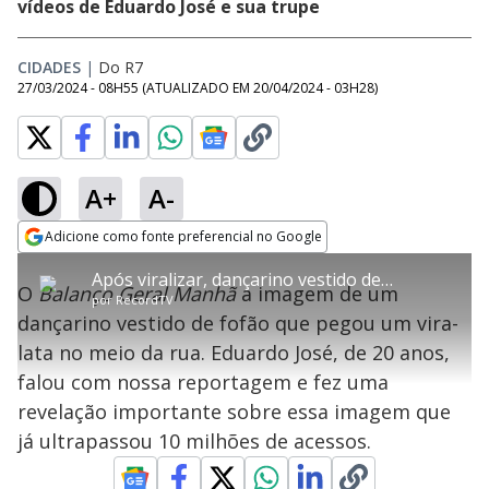
vídeos de Eduardo José e sua trupe
CIDADES
|
Do R7
27/03/2024 - 08H55
(ATUALIZADO EM
20/04/2024 - 03H28
)
A+
A-
error_outline
Adicione como fonte preferencial no Google
OK
T
T
Opens in new window
Após viralizar, dançarino vestido de Fofão conta por que pegou vira-lata no meio da rua
h
O vídeo não está disponível ou não é
Oops! Algo deu errado
h
C
O
Balanço Geral Manhã
a imagem de um
i
por
RecordTV
i
suportado pelo seu browser
s
l
Por favor, recarregue a página.
dançarino vestido de fofão que pegou um vira-
i
s
Código do Erro:
MEDIA_ERR_SRC_NOT_SUPPORTED
o
s
i
lata no meio da rua. Eduardo José, de 20 anos,
a
s
Recarregar
s
m
falou com nossa reportagem e fez uma
e
o
a
d
M
m
revelação importante sobre essa imagem que
a
o
o
l
já ultrapassou 10 milhões de acessos.
w
d
d
i
a
a
n