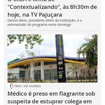
s
e
"Contextualizando", às 8h30m de
b
u
hoje, na TV Pajuçara
t
t
Geison Alves, presidente eleito da instituição, é o
o
n
entrevistado do programa neste domingo
.
TNH1
/
HÁ 4 HORAS
Médico é preso em flagrante sob
suspeita de estuprar colega em