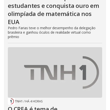
n
estudantes e conquista ouro em
g
t
h
olimpíada de matemática nos
e
E
EUA
s
c
Pedro Farias teve o melhor desempenho da delegação
a
p
brasileira e ganhou óculos de realidade virtual como
e
prêmio
k
e
y
o
r
a
c
t
i
v
a
t
i
n
g
t
h
e
c
TNH1
/
HÁ 4 HORAS
l
O CREA é tema de
o