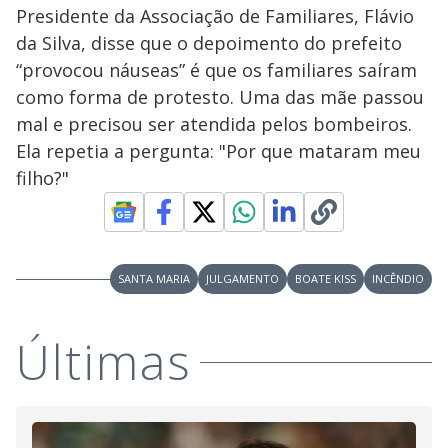
s
Presidente da Associação de Familiares, Flávio
y
da Silva, disse que o depoimento do prefeito
“provocou náuseas” é que os familiares saíram
M
V
u
d
como forma de protesto. Uma das mãe passou
o
mal e precisou ser atendida pelos bombeiros.
i
Ela repetia a pergunta: "Por que mataram meu
filho?"
d
e
SANTA MARIA
JULGAMENTO
BOATE KISS
INCÊNDIO
o
Últimas