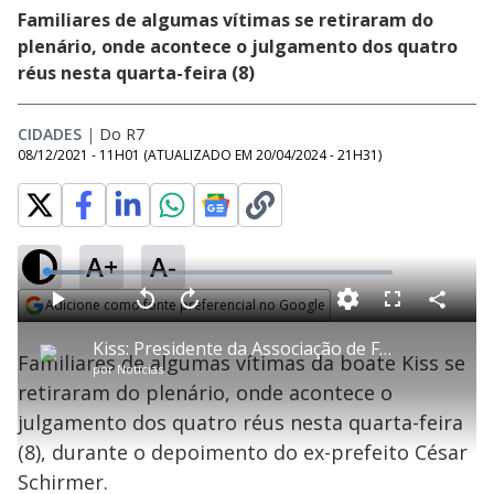
Familiares de algumas vítimas se retiraram do
plenário, onde acontece o julgamento dos quatro
réus nesta quarta-feira (8)
CIDADES
|
Do R7
08/12/2021 - 11H01
(ATUALIZADO EM
20/04/2024 - 21H31
)
A+
A-
L
o
a
Adicione como fonte preferencial no Google
d
C
P
V
A
P
F
e
o
l
o
v
u
Opens in new window
d
m
a
l
a
l
:
Kiss: Presidente da Associação de Familiares critica fala de ex-prefeito
p
y
t
n
l
1
Familiares de algumas vítimas da boate Kiss se
a
a
ç
s
1
por
Notícias
r
r
a
c
.
t
1
r
l
r
0
retiraram do plenário, onde acontece o
i
0
1
e
7
l
s
0
e
%
h
julgamento dos quatro réus nesta quarta-feira
e
s
n
a
g
e
r
u
g
(8), durante o depoimento do ex-prefeito César
n
u
a
d
n
o
d
Schirmer.
s
o