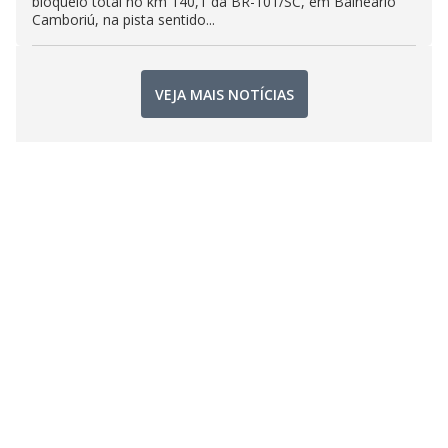
bloqueio total no km 140,1 da BR-101/SC, em Balneário
Camboriú, na pista sentido...
VEJA MAIS NOTÍCIAS