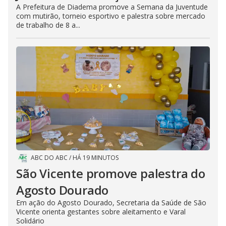
e
A Prefeitura de Diadema promove a Semana da Juventude
s
com mutirão, torneio esportivo e palestra sobre mercado
s
i
de trabalho de 8 a...
n
g
t
h
e
E
s
c
a
p
e
k
e
y
o
r
a
c
ABC DO ABC
/
HÁ 19 MINUTOS
t
i
São Vicente promove palestra do
v
a
Agosto Dourado
t
i
n
Em ação do Agosto Dourado, Secretaria da Saúde de São
g
Vicente orienta gestantes sobre aleitamento e Varal
t
Solidário
h