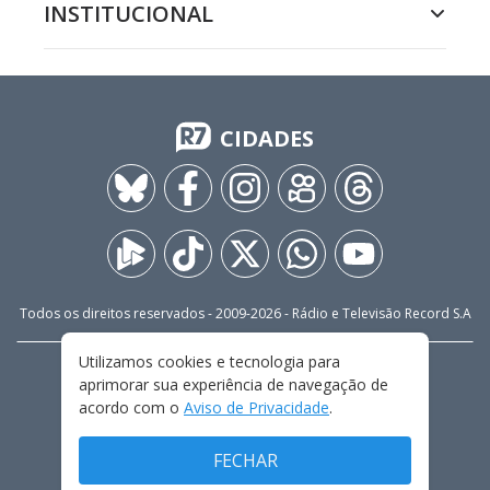
INSTITUCIONAL
CIDADES
Todos os direitos reservados - 2009-
2026
- Rádio e Televisão Record S.A
Utilizamos cookies e tecnologia para
CARREIRA
FALE CONOSCO
PRIVACIDADE
aprimorar sua experiência de navegação de
TERMOS E CONDIÇÕES DE USO
acordo com o
Aviso de Privacidade
.
FECHAR