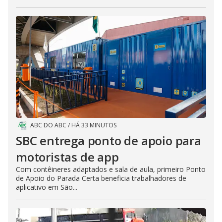
e
c
l
o
s
e
b
u
t
t
o
n
.
ABC DO ABC
/
HÁ 33 MINUTOS
SBC entrega ponto de apoio para
motoristas de app
Com contêineres adaptados e sala de aula, primeiro Ponto
de Apoio do Parada Certa beneficia trabalhadores de
aplicativo em São...