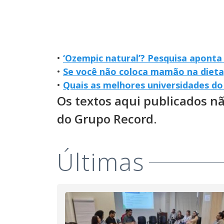
•
‘Ozempic natural’? Pesquisa aponta
•
Se você não coloca mamão na dieta,
•
Quais as melhores universidades do B
Os textos aqui publicados n
do Grupo Record.
Últimas