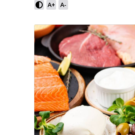
A+
A-