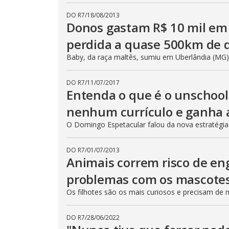
DO R7
/
18/08/2013
Donos gastam R$ 10 mil e
perdida a quase 500km de d
Baby, da raça maltês, sumiu em Uberlândia (MG)
DO R7
/
11/07/2017
Entenda o que é o unschoo
nenhum currículo e ganha 
O Domingo Espetacular falou da nova estratégia
DO R7
/
01/07/2013
Animais correm risco de eng
problemas com os mascote
Os filhotes são os mais curiosos e precisam de
DO R7
/
28/06/2022