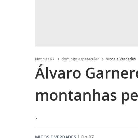
Noticias R7
domingo espetacular
Mitos e Verdades
Álvaro Garner
montanhas pe
.
MITOS E VERDADES
|
Do R7