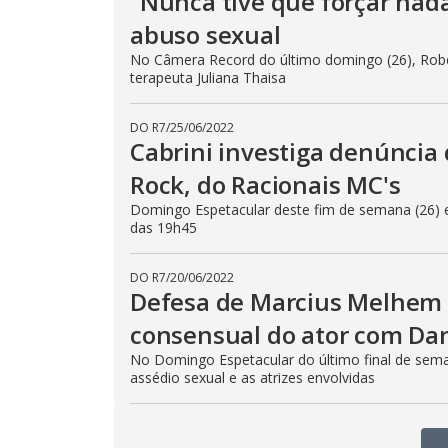
"Nunca tive que forçar nada
abuso sexual
No Câmera Record do último domingo (26), Robe
terapeuta Juliana Thaisa
DO R7
/
25/06/2022
Cabrini investiga denúncia
Rock, do Racionais MC's
Domingo Espetacular deste fim de semana (26) en
das 19h45
DO R7
/
20/06/2022
Defesa de Marcius Melhem t
consensual do ator com Dan
No Domingo Espetacular do último final de sema
assédio sexual e as atrizes envolvidas