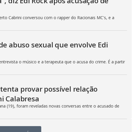
", diz Edi Rock após acusação de
rto Cabrini conversou com o rapper do Racionais MC's, e a
 de abuso sexual que envolve Edi
trevista o músico e a terapeuta que o acusa do crime. É a partir
enta provar possível relação
i Calabresa
na (19), foram reveladas novas conversas entre o acusado de