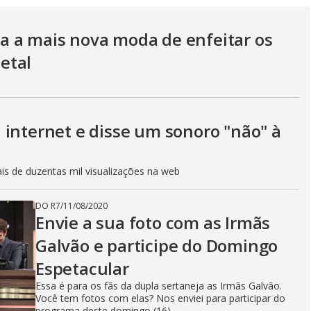
V
a a mais nova moda de enfeitar os
i
etal
d
 internet e disse um sonoro "não" à
e
is de duzentas mil visualizações na web
DO R7
/
11/08/2020
o
Envie a sua foto com as Irmãs
Galvão e participe do Domingo
Espetacular
Essa é para os fãs da dupla sertaneja as Irmãs Galvão.
Você tem fotos com elas? Nos enviei para participar do
programa deste domingo (16)