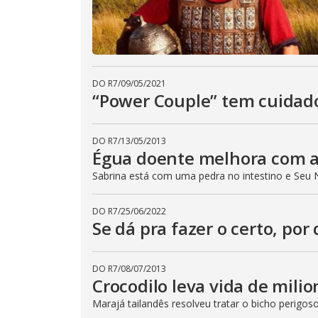
DO R7
/
09/05/2021
“Power Couple” tem cuidad
DO R7
/
13/05/2013
Égua doente melhora com a
Sabrina está com uma pedra no intestino e Seu 
DO R7
/
25/06/2022
Se dá pra fazer o certo, por 
DO R7
/
08/07/2013
Crocodilo leva vida de milio
Marajá tailandês resolveu tratar o bicho perigo