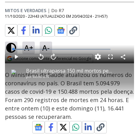
MITOS E VERDADES
|
Do R7
11/10/2020 - 22H43
(ATUALIZADO EM
20/04/2024 - 21H57
)
A+
A-
L
o
a
Adicione como fonte preferencial no Google
d
C
P
V
A
P
F
e
o
l
o
v
u
Opens in new window
d
m
a
l
a
l
:
Brasil ultrapassa 150 mil mortos pelo coronavírus
p
y
t
n
l
1
O Ministério da Saúde atualizou os números do
a
a
ç
s
9
por
RecordTV
r
r
a
c
.
t
1
r
l
r
2
coronavírus no país. O Brasil tem 5.094.979
i
0
1
e
7
l
s
0
e
%
h
casos de covid-19 e 150.488 mortos pela doença.
e
s
n
a
g
e
r
u
g
Foram 290 registros de mortes em 24 horas. E
n
u
a
d
n
o
d
entre ontem (10) e este domingo (11), 16.441
s
o
s
pessoas se recuperaram.
y
M
u