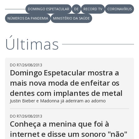
V
d
o
DOMINGO ESPETACULAR
DE
RECORD TV
CORONAVÍRUS
i
NÚMEROS DA PANDEMIA
MINISTÉRIO DA SAÚDE
d
Últimas
e
DO R7
/
26/08/2013
Domingo Espetacular mostra a
o
mais nova moda de enfeitar os
dentes com implantes de metal
Justin Bieber e Madonna já aderiram ao adorno
DO R7
/
26/08/2013
Conheça a menina que foi à
internet e disse um sonoro "não"