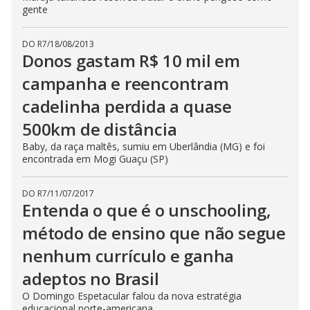
gente
DO R7
/
18/08/2013
Donos gastam R$ 10 mil em
campanha e reencontram
cadelinha perdida a quase
500km de distância
Baby, da raça maltês, sumiu em Uberlândia (MG) e foi
encontrada em Mogi Guaçu (SP)
DO R7
/
11/07/2017
Entenda o que é o unschooling,
método de ensino que não segue
nenhum currículo e ganha
adeptos no Brasil
O Domingo Espetacular falou da nova estratégia
educacional norte-americana