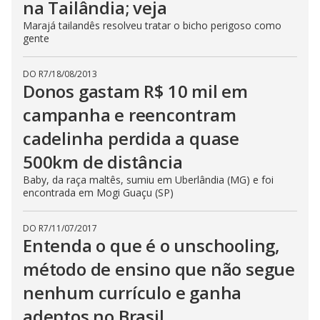
na Tailândia; veja
Marajá tailandês resolveu tratar o bicho perigoso como
gente
DO R7
/
18/08/2013
Donos gastam R$ 10 mil em
campanha e reencontram
cadelinha perdida a quase
500km de distância
Baby, da raça maltês, sumiu em Uberlândia (MG) e foi
encontrada em Mogi Guaçu (SP)
DO R7
/
11/07/2017
Entenda o que é o unschooling,
método de ensino que não segue
nenhum currículo e ganha
adeptos no Brasil