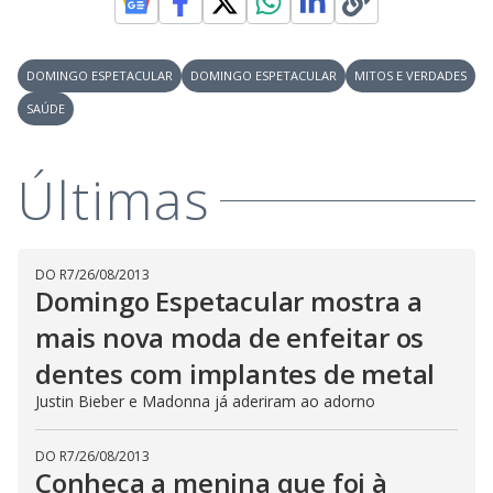
y
M
V
u
d
o
DOMINGO ESPETACULAR
DOMINGO ESPETACULAR
MITOS E VERDADES
i
SAÚDE
d
Últimas
e
DO R7
/
26/08/2013
Domingo Espetacular mostra a
o
mais nova moda de enfeitar os
dentes com implantes de metal
Justin Bieber e Madonna já aderiram ao adorno
DO R7
/
26/08/2013
Conheça a menina que foi à