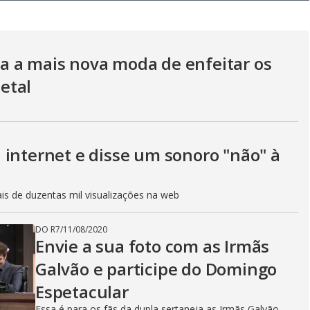
a a mais nova moda de enfeitar os
etal
 internet e disse um sonoro "não" à
is de duzentas mil visualizações na web
DO R7
/
11/08/2020
Envie a sua foto com as Irmãs
Galvão e participe do Domingo
Espetacular
Essa é para os fãs da dupla sertaneja as Irmãs Galvão.