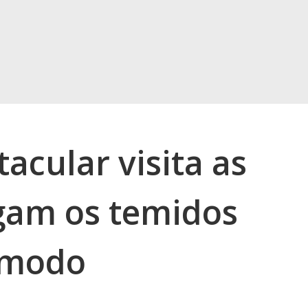
acular visita as
igam os temidos
omodo