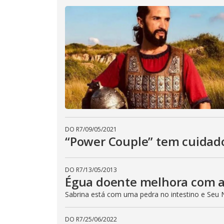
DO R7
/
09/05/2021
“Power Couple” tem cuidad
DO R7
/
13/05/2013
Égua doente melhora com a
Sabrina está com uma pedra no intestino e Seu 
DO R7
/
25/06/2022