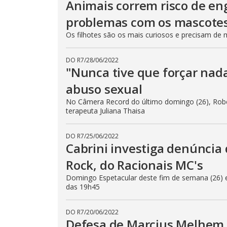
Animais correm risco de eng
problemas com os mascote
Os filhotes são os mais curiosos e precisam de
DO R7
/
28/06/2022
"Nunca tive que forçar nada
abuso sexual
No Câmera Record do último domingo (26), Robe
terapeuta Juliana Thaisa
DO R7
/
25/06/2022
Cabrini investiga denúncia
Rock, do Racionais MC's
Domingo Espetacular deste fim de semana (26) en
das 19h45
DO R7
/
20/06/2022
Defesa de Marcius Melhem t