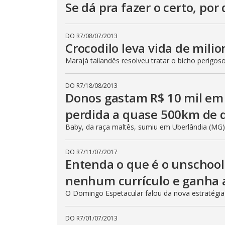
Se dá pra fazer o certo, por 
DO R7
/
08/07/2013
Crocodilo leva vida de milio
Marajá tailandês resolveu tratar o bicho perigo
DO R7
/
18/08/2013
Donos gastam R$ 10 mil e
perdida a quase 500km de d
Baby, da raça maltês, sumiu em Uberlândia (MG)
DO R7
/
11/07/2017
Entenda o que é o unschoo
nenhum currículo e ganha 
O Domingo Espetacular falou da nova estratégia
DO R7
/
01/07/2013