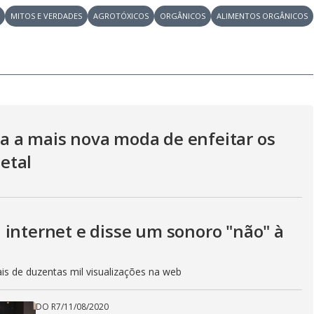
a
i
MITOS E VERDADES
AGROTÓXICOS
ORGÂNICOS
ALIMENTOS ORGÂNICOS
m
y
e
V
a a mais nova moda de enfeitar os
i
etal
d
 internet e disse um sonoro "não" à
e
is de duzentas mil visualizações na web
DO R7
/
11/08/2020