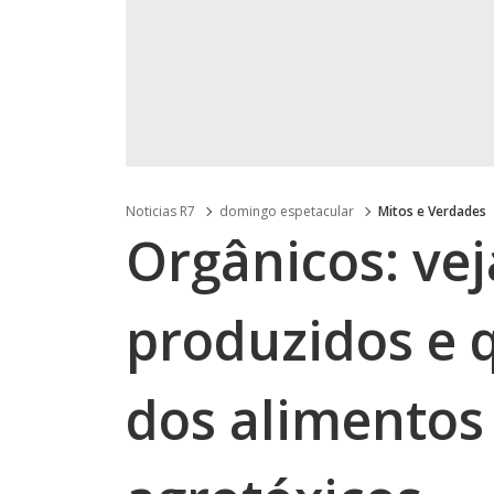
Noticias R7
domingo espetacular
Mitos e Verdades
Orgânicos: ve
produzidos e q
dos alimentos 