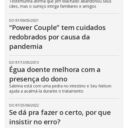
Testemunha afirma que Jeff Machado abandonou seus
cães, mas o sumiço intriga familiares e amigos
DO R7
/
09/05/2021
“Power Couple” tem cuidados
redobrados por causa da
pandemia
DO R7
/
13/05/2013
Égua doente melhora com a
presença do dono
Sabrina está com uma pedra no intestino e Seu Nelson
ajuda a acalmá-la durante o tratamento
DO R7
/
25/06/2022
Se dá pra fazer o certo, por que
insistir no erro?