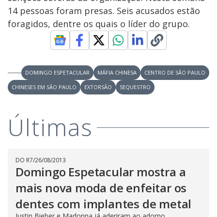
y
14 pessoas foram presas. Seis acusados estão
M
V
u
d
foragidos, dentre os quais o líder do grupo.
o
i
DOMINGO ESPETACULAR
MÁFIA CHINESA
CENTRO DE SÃO PAULO
d
CHINESES EM SÃO PAULO
EXTORSÃO
SEQUESTRO
e
Últimas
o
DO R7
/
26/08/2013
Domingo Espetacular mostra a
mais nova moda de enfeitar os
dentes com implantes de metal
Justin Bieber e Madonna já aderiram ao adorno