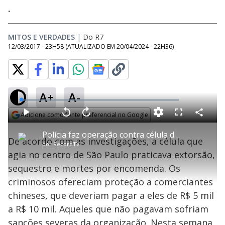
.
MITOS E VERDADES
|
Do R7
12/03/2017 - 23H58
(ATUALIZADO EM
20/04/2024 - 22H36
)
A+
A-
L
o
a
Adicione como fonte preferencial no Google
d
C
P
V
A
P
F
e
o
l
o
v
u
Opens in new window
d
m
a
l
a
l
:
Polícia faz operação contra célula da máfia chinesa em São Paulo
p
y
t
n
l
1
De acordo com as investigações, a célula que
a
a
ç
s
.
por
RecordTV
r
r
a
c
6
t
1
r
l
r
2
agia no centro de São Paulo praticava extorsão,
i
0
1
e
%
l
s
0
e
h
sequestro e mortes por encomenda. Os
e
s
n
a
g
e
r
u
g
criminosos ofereciam proteção a comerciantes
n
u
a
d
n
o
d
chineses, que deveriam pagar a eles de R$ 5 mil
s
o
s
a R$ 10 mil. Aqueles que não pagavam sofriam
sanções severas da organização. Nesta semana