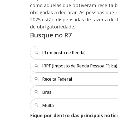
o
d
como aquelas que obtiveram receita br
s
o
s
obrigadas a declarar. As pessoas que
2025 estão dispensadas de fazer a dec
de obrigatoriedade.
M
u
d
Busque no R7
o
IR (Imposto de Renda)
IRPF (Imposto de Renda Pessoa Física)
Receita Federal
Brasil
Multa
Fique por dentro das principais notíc