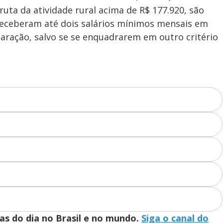
n
i
t
uta da atividade rural acima de R$ 177.920, são
d
u
g
a
a
r
d
e
 receberam até dois salários mínimos mensais em
e
T
laração, salvo se se enquadrarem em outro critério
i
m
y
e
V
i
d
ias do dia no Brasil e no mundo.
Siga o canal do