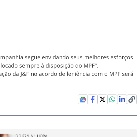
"companhia segue envidando seus melhores esforços
olocado sempre à disposição do MPF".
ação da J&F no acordo de leniência com o MPF será
DO R7
/
HÁ 1 HORA