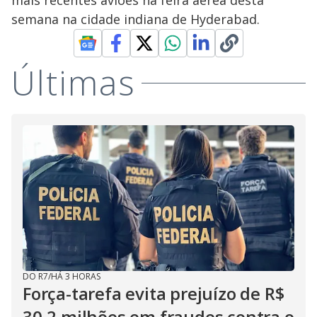
mais recentes aviões na feira aérea desta
semana na cidade indiana de Hyderabad.
Últimas
DO R7
/
HÁ 3 HORAS
Força-tarefa evita prejuízo de R$
30,2 milhões em fraudes contra o