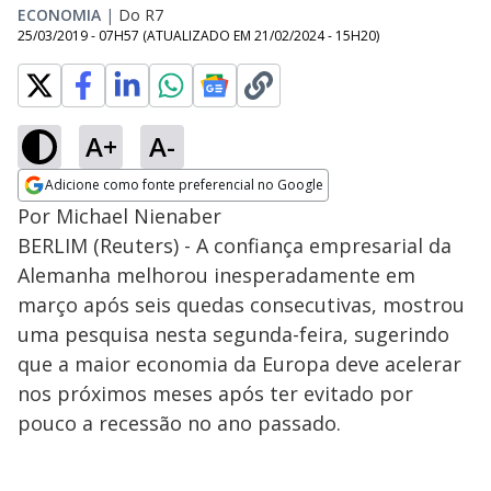
ECONOMIA
|
Do R7
25/03/2019 - 07H57
(ATUALIZADO EM
21/02/2024 - 15H20
)
A+
A-
Adicione como fonte preferencial no Google
Opens in new window
Por Michael Nienaber
BERLIM (Reuters) - A confiança empresarial da
Alemanha melhorou inesperadamente em
março após seis quedas consecutivas, mostrou
uma pesquisa nesta segunda-feira, sugerindo
que a maior economia da Europa deve acelerar
nos próximos meses após ter evitado por
pouco a recessão no ano passado.