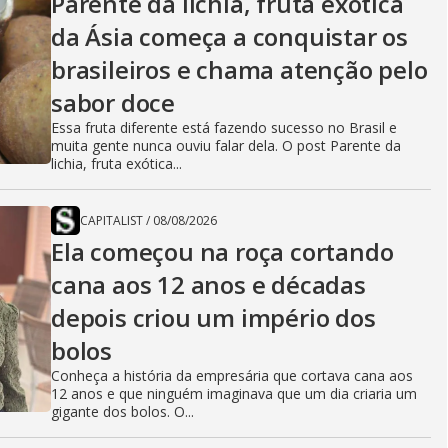
Parente da lichia, fruta exótica
da Ásia começa a conquistar os
brasileiros e chama atenção pelo
sabor doce
Essa fruta diferente está fazendo sucesso no Brasil e
muita gente nunca ouviu falar dela. O post Parente da
lichia, fruta exótica...
CAPITALIST
/
08/08/2026
Ela começou na roça cortando
cana aos 12 anos e décadas
depois criou um império dos
bolos
Conheça a história da empresária que cortava cana aos
12 anos e que ninguém imaginava que um dia criaria um
gigante dos bolos. O...