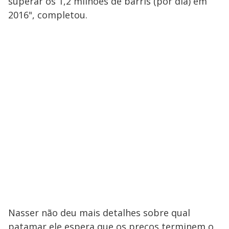
superar os 1,2 milhões de barris (por dia) em
2016", completou.
Nasser não deu mais detalhes sobre qual
patamar ele espera que os preços terminem o