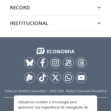
RECORD
INSTITUCIONAL
ECONOMIA
Todos os direitos reservados - 2009-
2026
- Rádio e Televisão Record S.A
Utilizamos cookies e tecnologia para
CARREIRA
FALE CONOSCO
PRIVACIDADE
aprimorar sua experiência de navegação de
TERMOS E CONDIÇÕES DE USO