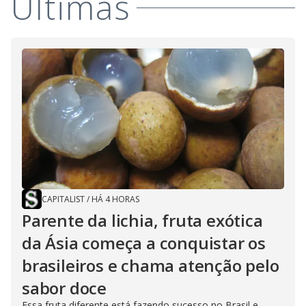
Últimas
CAPITALIST
/
HÁ 4 HORAS
Parente da lichia, fruta exótica
da Ásia começa a conquistar os
brasileiros e chama atenção pelo
sabor doce
Essa fruta diferente está fazendo sucesso no Brasil e