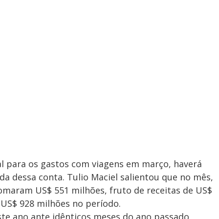
al para os gastos com viagens em março, haverá
a dessa conta. Tulio Maciel salientou que no mês,
 somaram US$ 551 milhões, fruto de receitas de US$
 US$ 928 milhões no período.
ste ano ante idênticos meses do ano passado,