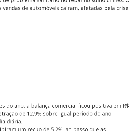
de problema sanitário no rebanho suíno chinês. O
vendas de automóveis caíram, afetadas pela crise
 do ano, a balança comercial ficou positiva em R$
retração de 12,9% sobre igual período do ano
a diária.
xibiram um recuo de 5,2%, ao passo que as