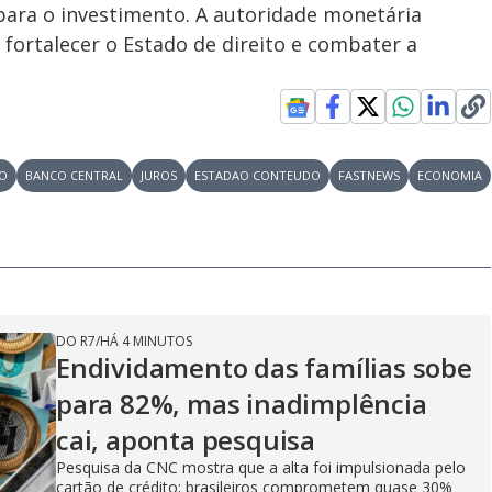
ara o investimento. A autoridade monetária
fortalecer o Estado de direito e combater a
CO
BANCO CENTRAL
JUROS
ESTADAO CONTEUDO
FASTNEWS
ECONOMIA
DO R7
/
HÁ 4 MINUTOS
Endividamento das famílias sobe
para 82%, mas inadimplência
cai, aponta pesquisa
Pesquisa da CNC mostra que a alta foi impulsionada pelo
cartão de crédito; brasileiros comprometem quase 30%