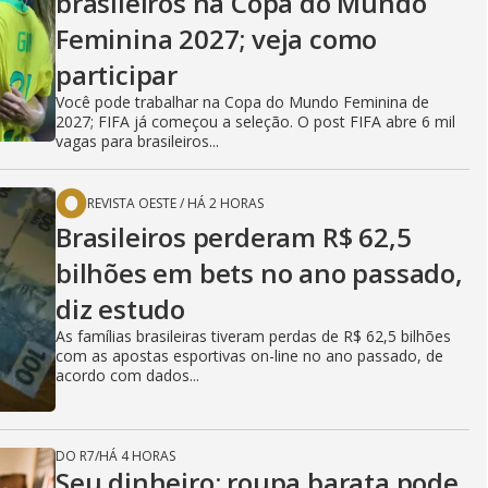
brasileiros na Copa do Mundo
Feminina 2027; veja como
participar
Você pode trabalhar na Copa do Mundo Feminina de
2027; FIFA já começou a seleção. O post FIFA abre 6 mil
vagas para brasileiros...
REVISTA OESTE
/
HÁ 2 HORAS
Brasileiros perderam R$ 62,5
bilhões em bets no ano passado,
diz estudo
As famílias brasileiras tiveram perdas de R$ 62,5 bilhões
com as apostas esportivas on-line no ano passado, de
acordo com dados...
DO R7
/
HÁ 4 HORAS
Seu dinheiro: roupa barata pode