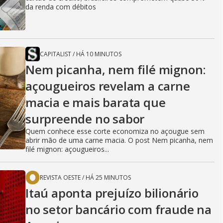
da renda com débitos
CAPITALIST
/
HÁ 10 MINUTOS
Nem picanha, nem filé mignon:
açougueiros revelam a carne
macia e mais barata que
surpreende no sabor
Quem conhece esse corte economiza no açougue sem
abrir mão de uma carne macia. O post Nem picanha, nem
filé mignon: açougueiros...
REVISTA OESTE
/
HÁ 25 MINUTOS
Itaú aponta prejuízo bilionário
no setor bancário com fraude na