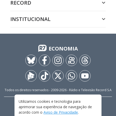
RECORD
INSTITUCIONAL
ECONOMIA
Todos os direitos reservados - 2009-
2026
- Rádio e Televisão Record S.A
Utilizamos cookies e tecnologia para
CARREIRA
FALE CONOSCO
PRIVACIDADE
aprimorar sua experiência de navegação de
TERMOS E CONDIÇÕES DE USO
acordo com o
Aviso de Privacidade
.