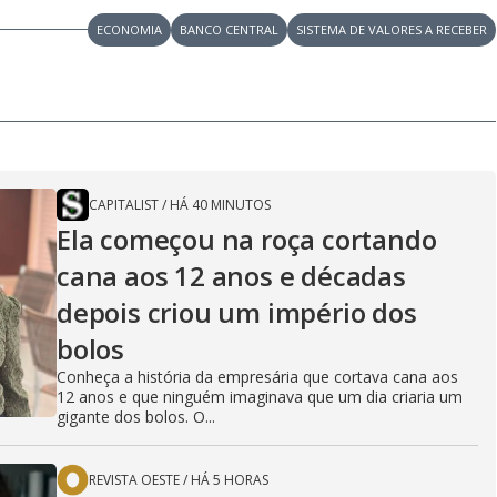
ECONOMIA
BANCO CENTRAL
SISTEMA DE VALORES A RECEBER
CAPITALIST
/
HÁ 40 MINUTOS
Ela começou na roça cortando
cana aos 12 anos e décadas
depois criou um império dos
bolos
Conheça a história da empresária que cortava cana aos
12 anos e que ninguém imaginava que um dia criaria um
gigante dos bolos. O...
REVISTA OESTE
/
HÁ 5 HORAS