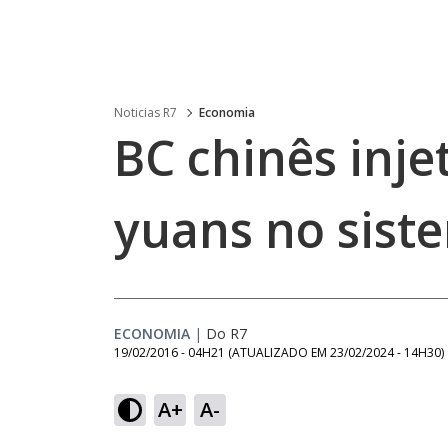
Noticias R7
Economia
BC chinês inje
yuans no sist
ECONOMIA
|
Do R7
19/02/2016 - 04H21
(ATUALIZADO EM
23/02/2024 - 14H30
)
A+
A-