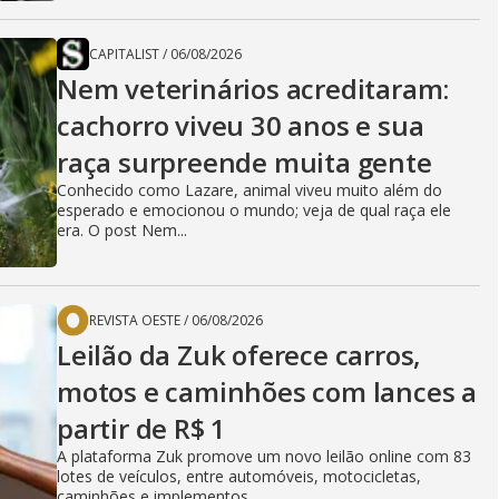
CAPITALIST
/
06/08/2026
Nem veterinários acreditaram:
cachorro viveu 30 anos e sua
raça surpreende muita gente
Conhecido como Lazare, animal viveu muito além do
esperado e emocionou o mundo; veja de qual raça ele
era. O post Nem...
REVISTA OESTE
/
06/08/2026
Leilão da Zuk oferece carros,
motos e caminhões com lances a
partir de R$ 1
A plataforma Zuk promove um novo leilão online com 83
lotes de veículos, entre automóveis, motocicletas,
caminhões e implementos...