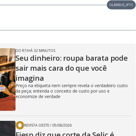
OLBRBUS_IPTC
DO R7
/
HÁ 32 MINUTOS
Seu dinheiro: roupa barata pode
sair mais cara do que você
imagina
Preço na etiqueta nem sempre revela o verdadeiro custo
da peça; entenda o conceito de custo por uso e
economize de verdade
REVISTA OESTE
/
05/08/2026
Fiesp diz que corte da Selic é