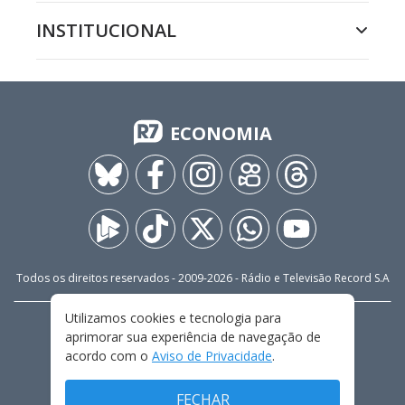
INSTITUCIONAL
ECONOMIA
Todos os direitos reservados - 2009-
2026
- Rádio e Televisão Record S.A
Utilizamos cookies e tecnologia para
CARREIRA
FALE CONOSCO
PRIVACIDADE
aprimorar sua experiência de navegação de
TERMOS E CONDIÇÕES DE USO
acordo com o
Aviso de Privacidade
.
FECHAR