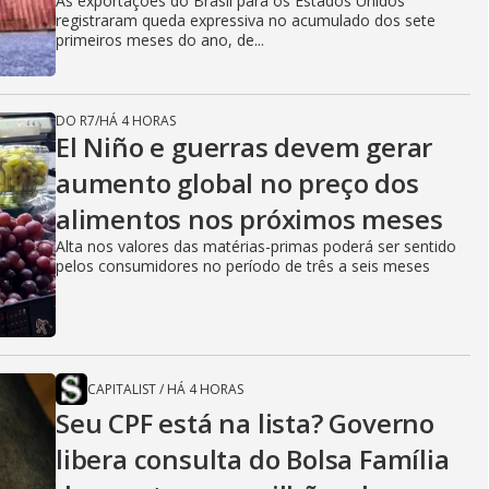
As exportações do Brasil para os Estados Unidos
registraram queda expressiva no acumulado dos sete
primeiros meses do ano, de...
DO R7
/
HÁ 4 HORAS
El Niño e guerras devem gerar
aumento global no preço dos
alimentos nos próximos meses
Alta nos valores das matérias-primas poderá ser sentido
pelos consumidores no período de três a seis meses
CAPITALIST
/
HÁ 4 HORAS
Seu CPF está na lista? Governo
libera consulta do Bolsa Família