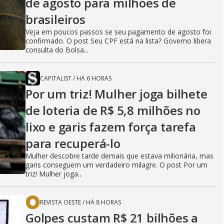
de agosto para milhões de
brasileiros
Veja em poucos passos se seu pagamento de agosto foi
confirmado. O post Seu CPF está na lista? Governo libera
consulta do Bolsa...
CAPITALIST
/
HÁ 6 HORAS
Por um triz! Mulher joga bilhete
de loteria de R$ 5,8 milhões no
lixo e garis fazem força tarefa
para recuperá-lo
Mulher descobre tarde demais que estava milionária, mas
garis conseguem um verdadeiro milagre. O post Por um
triz! Mulher joga...
REVISTA OESTE
/
HÁ 8 HORAS
Golpes custam R$ 21 bilhões a