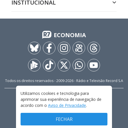
INSTITUCIONAL
ECONOMIA
Todos os direitos reservados - 2009-
2026
- Rádio e Televisão Record S.A
Utilizamos cookies e tecnologia para
CARREIRA
FALE CONOSCO
PRIVACIDADE
aprimorar sua experiência de navegação de
TERMOS E CONDIÇÕES DE USO
acordo com o
Aviso de Privacidade
.
FECHAR