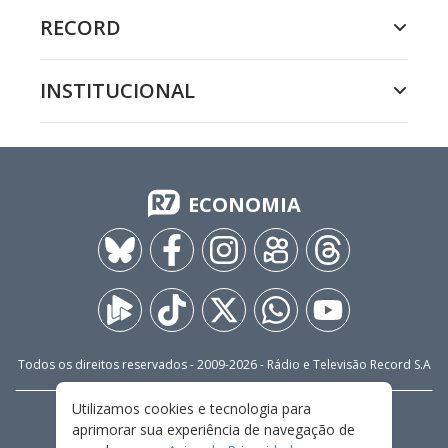
RECORD
INSTITUCIONAL
ECONOMIA
Todos os direitos reservados - 2009-
2026
- Rádio e Televisão Record S.A
Utilizamos cookies e tecnologia para
CARREIRA
FALE CONOSCO
PRIVACIDADE
aprimorar sua experiência de navegação de
TERMOS E CONDIÇÕES DE USO