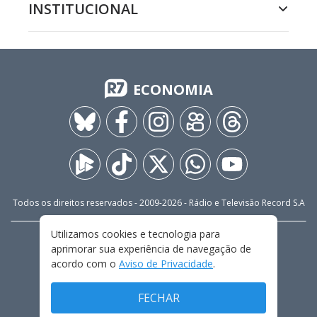
INSTITUCIONAL
ECONOMIA
Todos os direitos reservados - 2009-
2026
- Rádio e Televisão Record S.A
Utilizamos cookies e tecnologia para
CARREIRA
FALE CONOSCO
PRIVACIDADE
aprimorar sua experiência de navegação de
TERMOS E CONDIÇÕES DE USO
acordo com o
Aviso de Privacidade
.
FECHAR