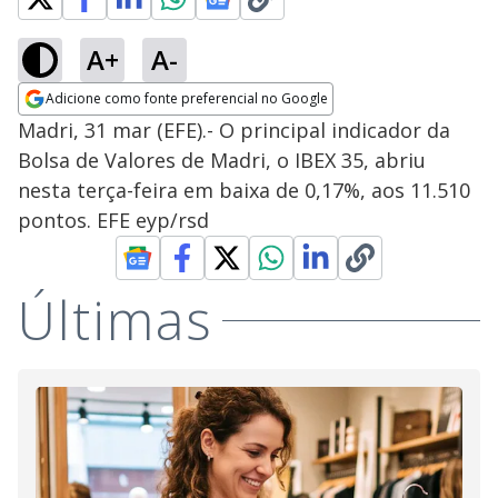
A+
A-
Adicione como fonte preferencial no Google
Opens in new window
Madri, 31 mar (EFE).- O principal indicador da
Bolsa de Valores de Madri, o IBEX 35, abriu
nesta terça-feira em baixa de 0,17%, aos 11.510
pontos. EFE eyp/rsd
Últimas