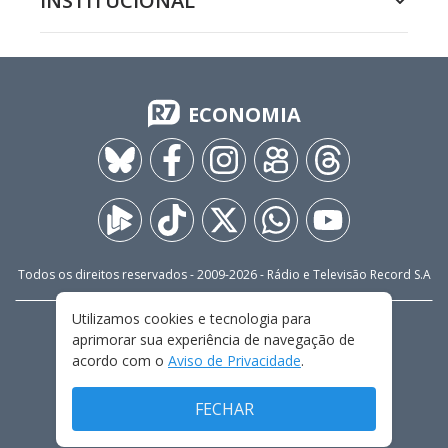
INSTITUCIONAL
ECONOMIA
Todos os direitos reservados - 2009-
2026
- Rádio e Televisão Record S.A
Utilizamos cookies e tecnologia para
CARREIRA
FALE CONOSCO
PRIVACIDADE
aprimorar sua experiência de navegação de
TERMOS E CONDIÇÕES DE USO
acordo com o
Aviso de Privacidade
.
FECHAR