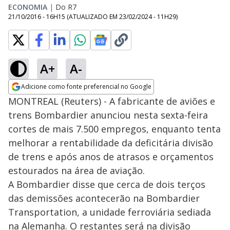
ECONOMIA
|
Do R7
21/10/2016 - 16H15
(ATUALIZADO EM
23/02/2024 - 11H29
)
A+
A-
Adicione como fonte preferencial no Google
Opens in new window
MONTREAL (Reuters) - A fabricante de aviões e
trens Bombardier anunciou nesta sexta-feira
cortes de mais 7.500 empregos, enquanto tenta
melhorar a rentabilidade da deficitária divisão
de trens e após anos de atrasos e orçamentos
estourados na área de aviação.
A Bombardier disse que cerca de dois terços
das demissões acontecerão na Bombardier
Transportation, a unidade ferroviária sediada
na Alemanha. O restantes será na divisão