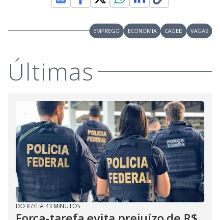
EMPREGO
ECONOMIA
CAGED
VAGAS
Últimas
DO R7
/
HÁ 43 MINUTOS
Força-tarefa evita prejuízo de R$