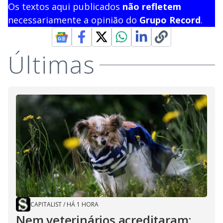
Os textos aqui publicados
não refletem
necessariamente a opinião do
Grupo Record
.
Últimas
CAPITALIST
/
HÁ 1 HORA
Nem veterinários acreditaram: