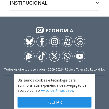
INSTITUCIONAL
ECONOMIA
Todos os direitos reservados - 2009-
2026
- Rádio e Televisão Record S.A
Utilizamos cookies e tecnologia para
CARREIRA
FALE CONOSCO
PRIVACIDADE
aprimorar sua experiência de navegação de
TERMOS E CONDIÇÕES DE USO
acordo com o
Aviso de Privacidade
.
FECHAR