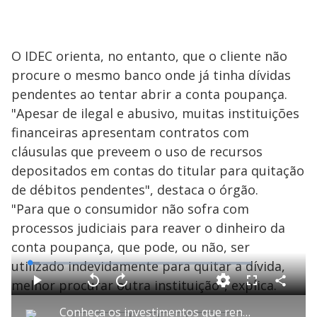
O IDEC orienta, no entanto, que o cliente não
procure o mesmo banco onde já tinha dívidas
pendentes ao tentar abrir a conta poupança.
"Apesar de ilegal e abusivo, muitas instituições
financeiras apresentam contratos com
cláusulas que preveem o uso de recursos
depositados em contas do titular para quitação
de débitos pendentes", destaca o órgão.
"Para que o consumidor não sofra com
processos judiciais para reaver o dinheiro da
conta poupança, que pode, ou não, ser
utilizado indevidamente para quitar a dívida,
L
o
a
melhor procurar outra instituição", explica.
d
C
P
V
A
P
F
e
o
l
o
v
u
d
m
a
l
a
l
:
Conheça os investimentos que rendem mais do que a poupança
p
y
t
n
l
4