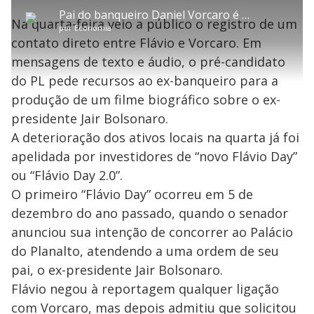
P
b
o
l
o
v
u
d
t
m
a
l
a
l
:
Pai do banqueiro Daniel Vorcaro é preso pela Polícia Federal em Minas Gerais
i
p
y
t
n
l
7
Na quarta-feira veio a público o registro de um
t
a
a
ç
s
.
por
Economia
l
r
r
a
c
6
e
t
1
r
l
r
9
contato direto entre Flávio e Vorcaro. Em
s
i
0
1
e
%
l
s
0
e
h
mensagens de texto e áudio, o pré-candidato
e
s
n
a
g
e
r
u
g
do PL pede recursos ao ex-banqueiro para a
n
u
a
d
n
o
d
produção de um filme biográfico sobre o ex-
s
o
s
presidente Jair Bolsonaro.
y
A deterioração dos ativos locais na quarta já foi
apelidada por investidores de “novo Flávio Day”
M
V
u
d
ou “Flávio Day 2.0”.
o
O primeiro “Flávio Day” ocorreu em 5 de
i
dezembro do ano passado, quando o senador
anunciou sua intenção de concorrer ao Palácio
do Planalto, atendendo a uma ordem de seu
d
pai, o ex-presidente Jair Bolsonaro.
Flávio negou à reportagem qualquer ligação
e
com Vorcaro, mas depois admitiu que solicitou