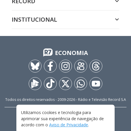
RECORD
INSTITUCIONAL
ECONOMIA
Todos os direitos reservados - 2009-
2026
- Rádio e Televisão Record S.A
Utilizamos cookies e tecnologia para
CARREIRA
FALE CONOSCO
PRIVACIDADE
aprimorar sua experiência de navegação de
TERMOS E CONDIÇÕES DE USO
acordo com o
Aviso de Privacidade
.