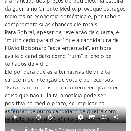
a arrancada dos preços do petróleo, na esteira
da guerra no Oriente Médio, provoque estragos
maiores na economia doméstica e, por tabela,
comprometa suas chances eleitorais.
Para Sobral, apesar da revelação da quarta, é
“muito cedo para dizer” que a candidatura de
Flávio Bolsonaro “está enterrada”, embora
avalie o candidato como “ruim” e “cheio de
telhados de vidro”.
Ele pondera que as alternativas de direita
carecem de intenção de voto e de recursos.
“Para os mercados, que querem ver qualquer
coisa que não Lula IV, a notícia pode ser
positiva no médio prazo, se implicar na
ascensão de outro candidato de direita com
L
o
a
rejeição mais baixa”, afirma o economista.
S
d
u
C
P
V
A
F
e
b
o
l
o
v
u
d
t
m
a
l
a
l
:
Áudio de Flávio Bolsonaro sobre filme repercute e gera reação de pré-candidatos
i
p
y
t
n
l