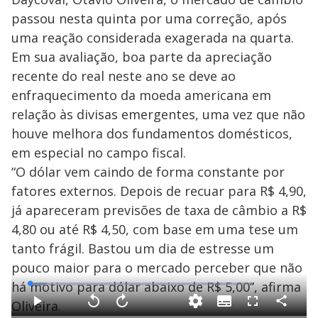
passou nesta quinta por uma correção, após
uma reação considerada exagerada na quarta.
Em sua avaliação, boa parte da apreciação
recente do real neste ano se deve ao
enfraquecimento da moeda americana em
relação às divisas emergentes, uma vez que não
houve melhora dos fundamentos domésticos,
em especial no campo fiscal.
“O dólar vem caindo de forma constante por
fatores externos. Depois de recuar para R$ 4,90,
já apareceram previsões de taxa de câmbio a R$
4,80 ou até R$ 4,50, com base em uma tese um
tanto frágil. Bastou um dia de estresse um
pouco maior para o mercado perceber que não
há motivo para dólar abaixo de R$ 5,00”, afirma
L
o
a
Oliveira.
S
d
u
C
P
V
A
F
e