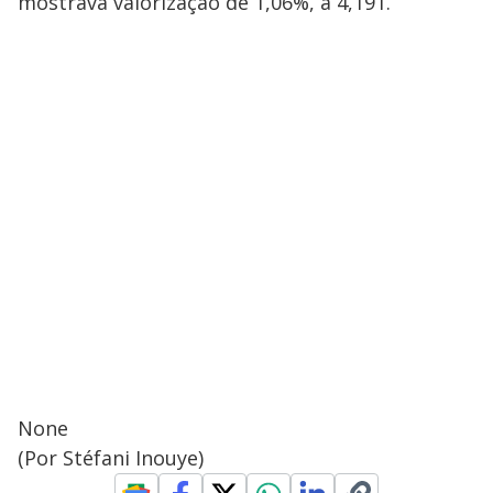
mostrava valorização de 1,06%, a 4,191.
None
(Por Stéfani Inouye)