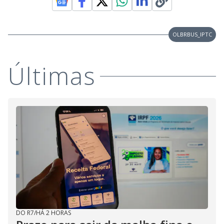
OLBRBUS_IPTC
Últimas
DO R7
/
HÁ 2 HORAS