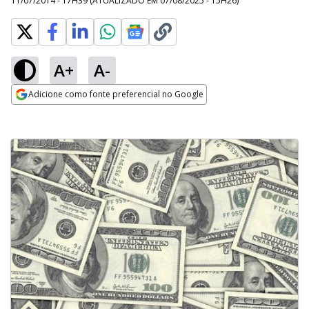
11/07/2014 - 17H39
(ATUALIZADO EM
07/08/2025 - 15H26
)
A+
A-
Adicione como fonte preferencial no Google
Opens in new window