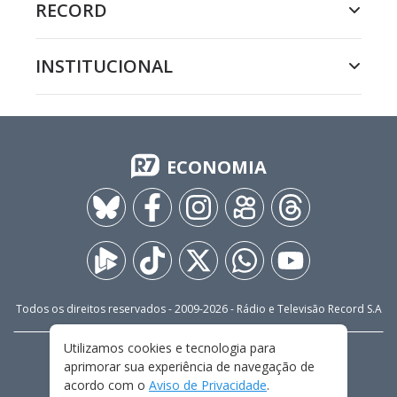
RECORD
INSTITUCIONAL
ECONOMIA
Todos os direitos reservados - 2009-
2026
- Rádio e Televisão Record S.A
Utilizamos cookies e tecnologia para
CARREIRA
FALE CONOSCO
PRIVACIDADE
aprimorar sua experiência de navegação de
TERMOS E CONDIÇÕES DE USO
acordo com o
Aviso de Privacidade
.