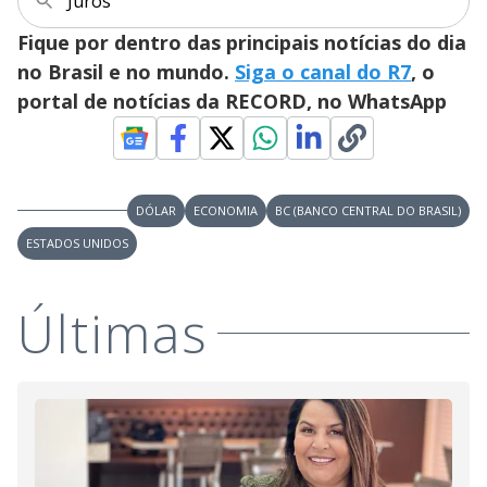
i
Juros
Fique por dentro das principais notícias do dia
d
no Brasil e no mundo.
Siga o canal do R7
, o
portal de notícias da RECORD, no WhatsApp
e
o
DÓLAR
ECONOMIA
BC (BANCO CENTRAL DO BRASIL)
ESTADOS UNIDOS
Últimas