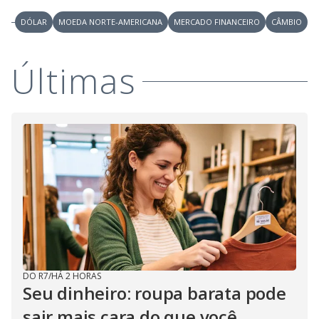
DÓLAR
MOEDA NORTE-AMERICANA
MERCADO FINANCEIRO
CÂMBIO
Últimas
DO R7
/
HÁ 2 HORAS
Seu dinheiro: roupa barata pode
sair mais cara do que você