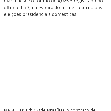
diária desde o tombo de 4,025% registrado no
último dia 3, na esteira do primeiro turno das
eleições presidenciais domésticas.
Na B3, às 17h05 (de Brasília), o contrato de