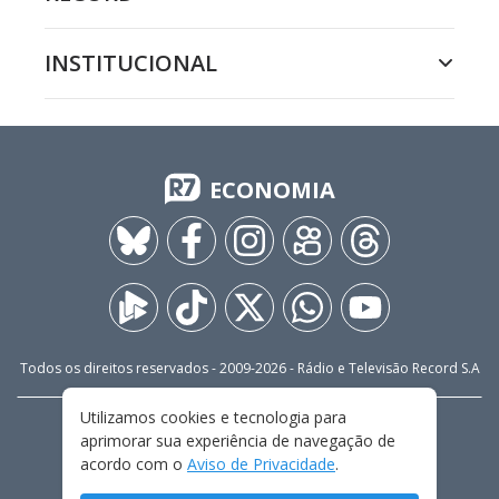
INSTITUCIONAL
ECONOMIA
Todos os direitos reservados - 2009-
2026
- Rádio e Televisão Record S.A
Utilizamos cookies e tecnologia para
CARREIRA
FALE CONOSCO
PRIVACIDADE
aprimorar sua experiência de navegação de
TERMOS E CONDIÇÕES DE USO
acordo com o
Aviso de Privacidade
.