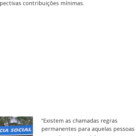
pectivas contribuições mínimas.
y
e
V
i
d
e
“Existem as chamadas regras
permanentes para aquelas pessoas