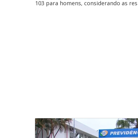
103 para homens, considerando as res
u
d
o