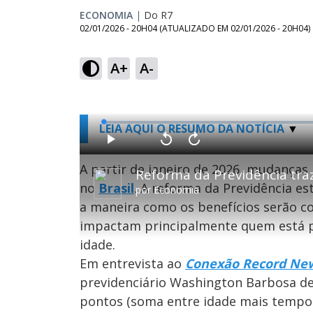
ECONOMIA
|
Do R7
02/01/2026 - 20H04
(ATUALIZADO EM
02/01/2026 - 20H04
)
A+
A-
L
LEIA AQUI O RESUMO DA NOTÍCIA
o
a
d
P
V
A
e
l
o
v
d
a
l
a
A partir de janeiro de 2026, mudanças
:
Reforma da Previdência tra
y
t
n
0
a
ç
.
no
Brasil
. A reforma da Previdência e
r
a
6
por
Economia
1
r
0
0
1
%
a maneira como os benefícios serão c
s
0
e
s
g
e
impactam principalmente quem está p
u
g
n
u
idade.
d
n
o
d
s
o
Em entrevista ao
Conexão Record Ne
s
previdenciário Washington Barbosa de
pontos (soma entre idade mais tempo 
M