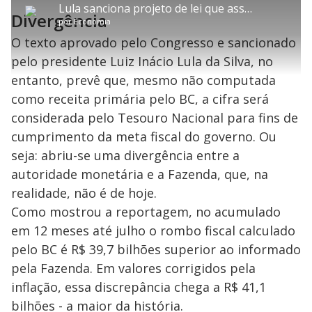
P
t
m
a
l
a
l
:
Lula sanciona projeto de lei que assegura desoneração da folha de pagamento até o fim do ano
i
p
y
t
n
l
7
Divergência
t
a
a
ç
s
.
por
Economia
l
r
r
a
c
6
e
t
1
r
l
r
4
s
i
0
1
e
O texto aprovado pelo Congresso e sancionado
%
l
s
0
e
h
e
s
n
a
pelo presidente Luiz Inácio Lula da Silva, no
g
e
r
u
g
n
u
a
entanto, prevê que, mesmo não computada
d
n
o
d
s
o
como receita primária pelo BC, a cifra será
s
considerada pelo Tesouro Nacional para fins de
y
cumprimento da meta fiscal do governo. Ou
M
seja: abriu-se uma divergência entre a
V
u
d
autoridade monetária e a Fazenda, que, na
o
realidade, não é de hoje.
i
Como mostrou a reportagem, no acumulado
em 12 meses até julho o rombo fiscal calculado
d
pelo BC é R$ 39,7 bilhões superior ao informado
pela Fazenda. Em valores corrigidos pela
e
inflação, essa discrepância chega a R$ 41,1
bilhões - a maior da história.