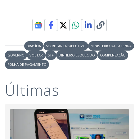
BRASÍLIA
SECRETÁRIO-EXECUTIVO
MINISTÉRIO DA FAZENDA
GOVERNO
VOLTAR
STF
DINHEIRO ESQUECIDO
COMPENSAÇÃO
FOLHA DE PAGAMENTO
Últimas