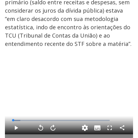
primário (saldo entre receitas e despesas, sem
considerar os juros da dívida pública) estava
“em claro desacordo com sua metodologia
estatística, indo de encontro às orientações do
TCU (Tribunal de Contas da União) e ao
entendimento recente do STF sobre a matéria”.
L
o
a
S
d
u
C
P
V
A
F
e
b
o
l
o
v
u
d