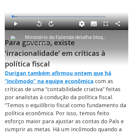
L
o
a
S
d
u
C
P
V
A
P
F
e
b
o
l
o
v
u
d
t
m
a
l
a
l
:
Ministério da Fazenda detalha bloqueios do orçamento anunciados pelo governo federal
i
p
y
t
n
l
4
Para governo, existe
t
a
a
ç
s
.
por
Economia
l
r
r
a
c
6
e
t
1
r
l
r
7
s
i
0
1
e
‘irracionalidade’ em críticas à
%
l
s
0
e
h
e
s
n
a
g
e
r
política fiscal
u
g
n
u
a
d
n
o
d
Durigan também afirmou ontem que há
s
o
s
“incômodo” na equipe econômica
com as
y
críticas de uma “contabilidade criativa” feitas
por analistas à condução da política fiscal.
M
V
u
d
“Temos o equilíbrio fiscal como fundamento da
o
política econômica. Por isso, temos feito
i
esforço maior para ajustar as contas do País e
cumprir as metas. Há um incômodo quando a