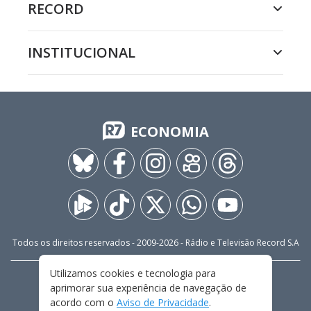
RECORD
INSTITUCIONAL
ECONOMIA
Todos os direitos reservados - 2009-
2026
- Rádio e Televisão Record S.A
Utilizamos cookies e tecnologia para
CARREIRA
FALE CONOSCO
PRIVACIDADE
aprimorar sua experiência de navegação de
TERMOS E CONDIÇÕES DE USO
acordo com o
Aviso de Privacidade
.