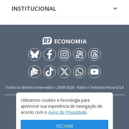
INSTITUCIONAL
ECONOMIA
Todos os direitos reservados - 2009-
2026
- Rádio e Televisão Record S.A
Utilizamos cookies e tecnologia para
CARREIRA
FALE CONOSCO
PRIVACIDADE
aprimorar sua experiência de navegação de
TERMOS E CONDIÇÕES DE USO
acordo com o
Aviso de Privacidade
.
FECHAR