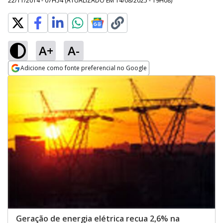
22/11/2014 - 07H54
(ATUALIZADO EM
14/08/2025 - 19H08
)
A+
A-
Adicione como fonte preferencial no Google
Opens in new window
Geração de energia elétrica recua 2,6% na