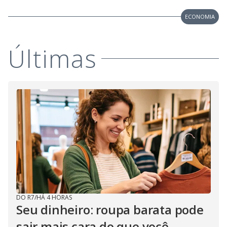
ECONOMIA
Últimas
DO R7
/
HÁ 4 HORAS
Seu dinheiro: roupa barata pode
sair mais cara do que você