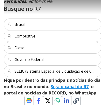
l
Fernandes
, editor-chefe.
i
0
1
e
%
l
s
0
e
h
Busque no R7
e
s
n
a
g
e
r
u
g
n
u
a
d
n
o
d
s
o
s
Brasil
y
Combustível
M
V
u
d
o
Diesel
i
Governo Federal
d
SELIC (Sistema Especial de Liquidação e de Custódia)
Fique por dentro das principais notícias do dia
e
no Brasil e no mundo.
Siga o canal do R7
, o
portal de notícias da RECORD, no WhatsApp