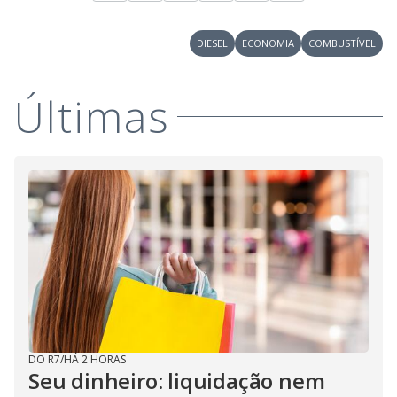
o
DIESEL
ECONOMIA
COMBUSTÍVEL
Últimas
DO R7
/
HÁ 2 HORAS
Seu dinheiro: liquidação nem