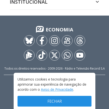
INSTITUCIONAL
ECONOMIA
Todos os direitos reservados - 2009-
2026
- Rádio e Televisão Record S.A
Utilizamos cookies e tecnologia para
CARREIRA
FALE CONOSCO
PRIVACIDADE
aprimorar sua experiência de navegação de
TERMOS E CONDIÇÕES DE USO
acordo com o
Aviso de Privacidade
.
FECHAR