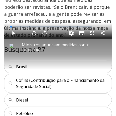
poderão ser revistas. “Se o Brent cair, é porque
a guerra arrefeceu, e a gente pode revisar as
próprias medidas de despesa, assegurando, em
última instância, a preservação da nossa meta
L
o
a
de estado primário do ano.”
S
d
u
C
P
V
A
P
F
e
b
o
l
o
v
u
d
t
m
a
l
a
l
:
Ministros anunciam medidas contra alta dos combustíveis
i
p
y
t
n
l
0
Busque no R7
t
a
a
ç
s
.
por
Economia
l
r
r
a
c
7
e
t
1
r
l
r
0
s
i
0
1
e
%
l
s
0
e
h
e
s
n
a
g
e
r
Brasil
u
g
n
u
a
d
n
o
d
s
o
s
Cofins (Contribuição para o Financiamento da
y
Seguridade Social)
M
Diesel
V
u
d
o
Petróleo