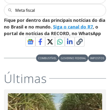
i
Meta fiscal
d
Fique por dentro das principais notícias do dia
no Brasil e no mundo.
Siga o canal do R7
, o
e
portal de notícias da RECORD, no WhatsApp
o
COMBUSTÍVEL
GOVERNO FEDERAL
IMPOSTOS
Últimas